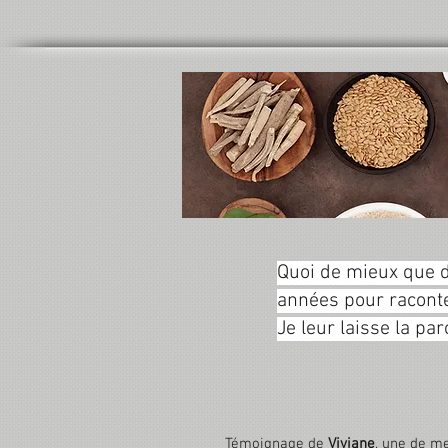
Quoi de mieux que d
années pour racont
Je leur laisse la paro
Témoignage de
Viviane
, une de m