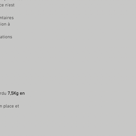
 ce n'est
ntaires
tion à
sations
erdu
7,5Kg en
n place et