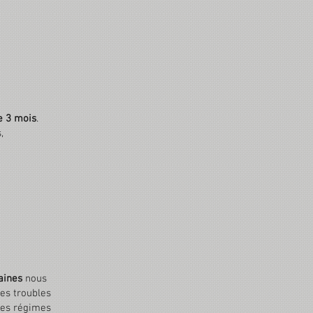
e 3 mois
.
,
maines
nous
ses troubles
ses régimes