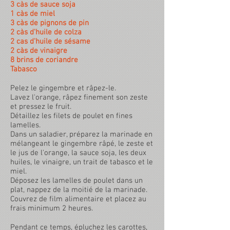
3 càs de sauce soja
1 càs de miel
3 càs de pignons de pin
2 càs d'huile de colza
2 cas d'huile de sésame
2 càs de vinaigre
8 brins de coriandre
Tabasco
Pelez le gingembre et râpez-le.
Lavez l'orange, râpez finement son zeste
et pressez le fruit.
Détaillez les filets de poulet en fines
lamelles.
Dans un saladier, préparez la marinade en
mélangeant le gingembre râpé, le zeste et
le jus de l'orange, la sauce soja, les deux
huiles, le vinaigre, un trait de tabasco et le
miel.
Déposez les lamelles de poulet dans un
plat, nappez de la moitié de la marinade.
Couvrez de film alimentaire et placez au
frais minimum 2 heures.
Pendant ce temps, épluchez les carottes,