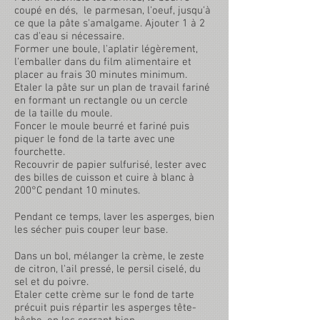
coupé en dés, le parmesan, l'oeuf, jusqu'à
ce que la pâte s'amalgame. Ajouter 1 à 2
cas d'eau si nécessaire.
Former une boule, l'aplatir légèrement,
l'emballer dans du film alimentaire et
placer au frais 30 minutes minimum.
Etaler la pâte sur un plan de travail fariné
en formant un rectangle ou un cercle
de la taille du moule.
Foncer le moule beurré et fariné puis
piquer le fond de la tarte avec une
fourchette.
Recouvrir de papier sulfurisé, lester avec
des billes de cuisson et cuire à blanc à
200°C pendant 10 minutes.
Pendant ce temps, laver les asperges, bien
les sécher puis couper leur base.
Dans un bol, mélanger la crème, le zeste
de citron, l'ail pressé, le persil ciselé, du
sel et du poivre.
Etaler cette crème sur le fond de tarte
précuit puis répartir les asperges tête-