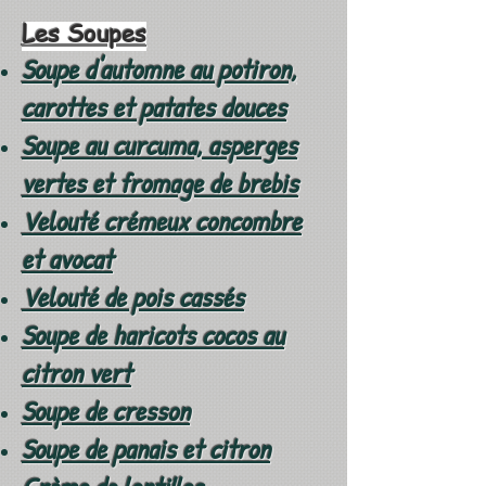
Les Soupes
Soupe d'automne au potiron,
carottes et patates douces
Soupe au curcuma, asperges
vertes et fromage de brebis
Velouté crémeux concombre
et avocat
Velouté de pois cassés
Soupe de haricots cocos au
citron vert
Soupe de cresson
Soupe de panais et citron