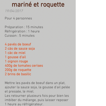
mariné et roquette
19/04/2017
Pour 4 personnes
Préparation : 15 minutes
Réfrigération : 1 heure
Cuisson : 5 minutes
4 pavés de boeuf
2 càs de sauce soja
1 càc de miel
1 gousse d'ail
1 oignon rouge
400g de tomates cerises
200g de roquette
2 brins de basilic
Mettre les pavés de boeuf dans un plat,
ajouter la sauce soja, la gousse d'ail pelée
et pressée, le miel.
Les retourner plusieurs fois pour bien les
imbiber du mélange, puis laisser reposer
1 heure au réfrigérateur.