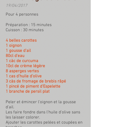
19/04/2017
Pour 4 personnes
Préparation : 15 minutes
Cuisson : 30 minutes
4 belles carottes
1 oignon
1 gousse d'ail
80cl d'eau
1 càc de curcuma
10cl de crème légère
8 asperges vertes
1 cas d'huile d'olive
3 càs de fromage de brebis râpé
1 pincé de piment d'Espelette
1 branche de persil plat
Peler et émincer l'oignon et la gousse
d'ail.
Les faire fondre dans l'huile d'olive sans
les laisser colorer.
Ajouter les carottes pelées et coupées en