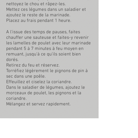
nettoyez le chou et râpez-les.
Mettez ces légumes dans un saladier et
ajoutez le reste de la marinade.
Placez au frais pendant 1 heure.
A l'issue des temps de pauses, faites
chauffer une sauteuse et faites-y revenir
les lamelles de poulet avec leur marinade
pendant 5 à 7 minutes à feu moyen en
remuant, jusqu'à ce qu'ils soient bien
dorés.
Retirez du feu et réservez.
Torréfiez légèrement le pignons de pin à
sec dans une poêle.
Effeuillez et ciselez la coriandre.
Dans le saladier de légumes, ajoutez le
morceaux de poulet, les pignons et la
coriandre.
Mélangez et servez rapidement.