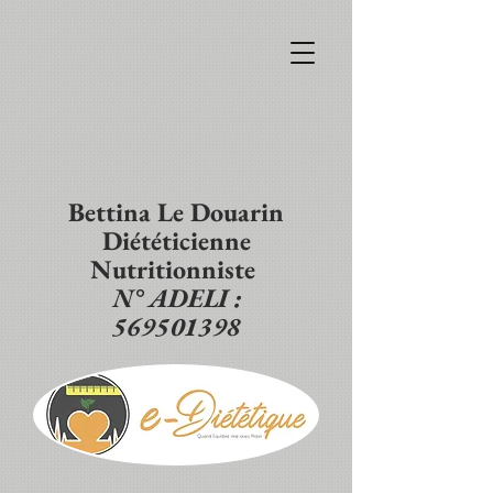
Bettina Le Douarin
Diététicienne
Nutritionniste
N° ADELI :
569501398