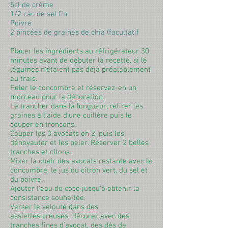
5cl de crème
1/2 càc de sel fin
Poivre
2 pincées de graines de chia (facultatif
Placer les ingrédients au réfrigérateur 30
minutes avant de débuter la recette, si lé
légumes n'étaient pas déjà préalablement
au frais.
Peler le concombre et réservez-en un
morceau pour la décoration.
Le trancher dans la longueur, retirer les
graines à l'aide d'une cuillère puis le
couper en tronçons.
Couper les 3 avocats en 2, puis les
dénoyauter et les peler. Réserver 2 belles
tranches et citons.
Mixer la chair des avocats restante avec le
concombre, le jus du citron vert, du sel et
du poivre.
Ajouter l'eau de coco jusqu'à obtenir la
consistance souhaitée.
Verser le velouté dans des
assiettes creuses décorer avec des
tranches fines d'avocat, des dés de