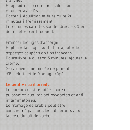
tranches.
Saupoudrer de curcuma, saler puis
mouiller avec l'eau.
Portez à ébullition et faire cuire 20
minutes à frémissement.
Lorsque les carottes son tendres, les ôter
du feu et mixer finement.
Emincer les tiges d'asperge.
Replacer la soupe sur le feu, ajouter les
asperges coupées en fins tronçons.
Poursuivre la cuisson 5 minutes. Ajouter la
crème.
Servir avec une pincée de piment
d'Espelette et le fromage râpé
Le petit + nutritionnel :
Le curcuma est réputée pour ses
puissantes qualités antioxydantes et anti-
inflammatoires.
Le fromage de brebis peut être
consommé par tous les intolérants aux
lactose du lait de vache.