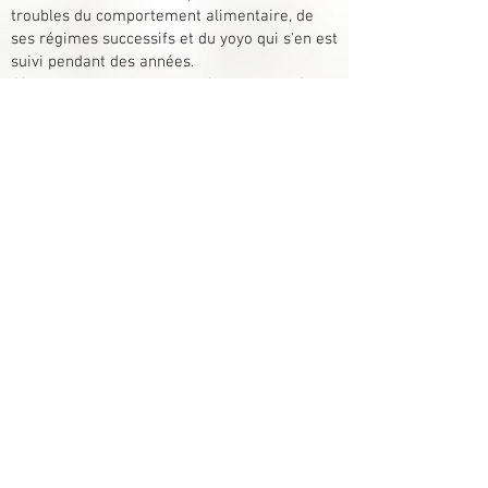
troubles du comportement alimentaire, de
ses régimes successifs et du yoyo qui s'en est
suivi pendant des années.
Vanessa nous raconte aussi son ressenti, ses
questionnements, ses attentes et ses joies de
devenir peu à peu maitresse de ses réflexes
alimentaires tout en continuant à vivre une
vie normale faite de sorties, de fêtes et de
gourmandises.
Laetitia a perdu 7 Kg en 2 mois.
Laëtitia nous explique ce que son
accompagnement avec moi pour perdre du