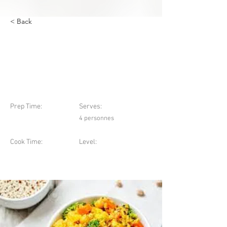
< Back
Curry de quinoa, pois
chiches, carottes et
brocolis
Prep Time:
Serves:
4 personnes
Cook Time:
Level: