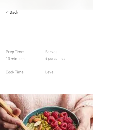
< Back
Quinoa bowl matcha-
pistache
Prep Time:
Serves:
10 minutes
4 personnes
Cook Time:
Level: