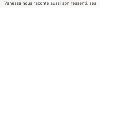
Vanessa nous raconte aussi son ressenti, ses
questionnements, ses attentes et ses joies de
devenir peu à peu maitresse de ses réflexes
alimentaires tout en continuant à vivre une
vie normale faite de sorties, de fêtes et de
gourmandises.
Laetitia a perdu 7 Kg en 2 mois.
Laëtitia nous explique ce que son
accompagnement avec moi pour perdre du
poids lui a permis de mettre en place :
nouvelle vision des choses, re-découverte des
sensations alimentaires, nouveaux réflexes