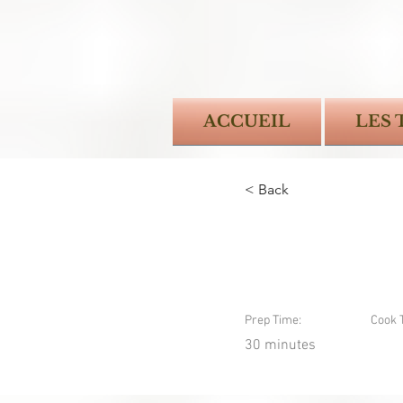
ACCUEIL
LES
< Back
Crème de l
Prep Time:
Cook 
30 minutes