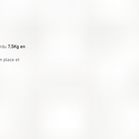
erdu
7,5Kg en
n place et