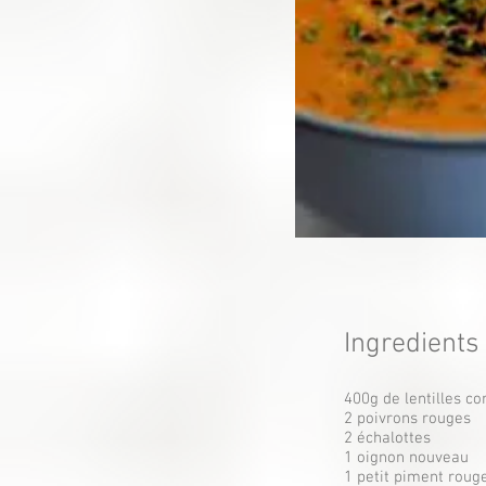
Ingredients
400g de lentilles cor
2 poivrons rouges
2 échalottes
1 oignon nouveau
1 petit piment roug