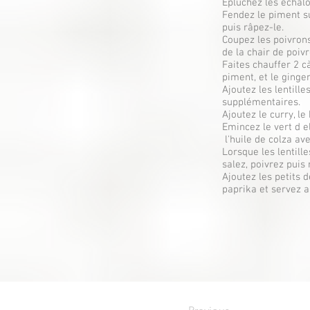
Epluchez les échalo
Fendez le piment su
puis râpez-le.
Coupez les poivrons
de la chair de poiv
Faites chauffer 2 cà
piment, et le ginge
Ajoutez les lentill
supplémentaires.
Ajoutez le curry, le
Emincez le vert d e
l'huile de colza ave
Lorsque les lentille
salez, poivrez puis 
Ajoutez les petits 
paprika et servez a