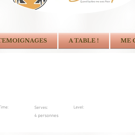
 TEMOIGNAGES
A TABLE !
ME 
entille au curry
Time:
Level:
Serves:
4 personnes