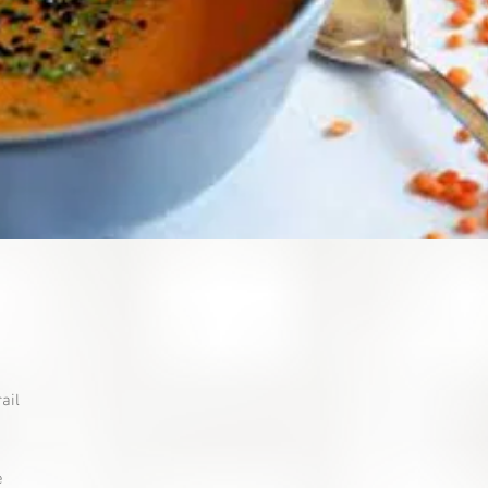
ail
e