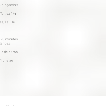
le gingembre
Taillez 1/4
, l'ail, le
à 20 minutes.
élangez
us de citron,
'huile au