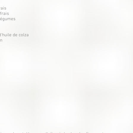
rais
frais
 légumes
d'huile de colza
on
n