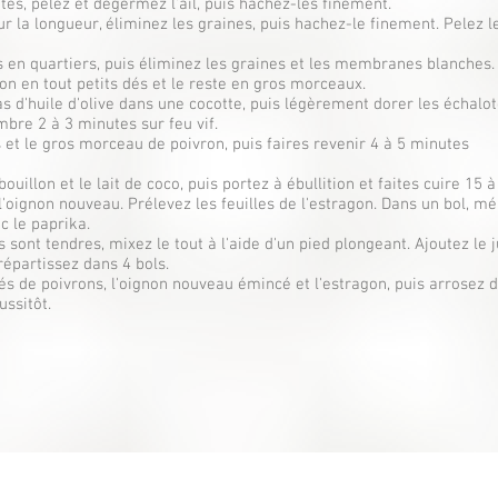
tes, pelez et dégermez l'ail, puis hachez-les finement.
r la longueur, éliminez les graines, puis hachez-le finement. Pelez 
 en quartiers, puis éliminez les graines et les membranes blanches. 
ron en tout petits dés et le reste en gros morceaux.
s d'huile d'olive dans une cocotte, puis légèrement dorer les échalotes
mbre 2 à 3 minutes sur feu vif.
es et le gros morceau de poivron, puis faires revenir 4 à 5 minutes
 bouillon et le lait de coco, puis portez à ébullition et faites cuire 15 
l'oignon nouveau. Prélevez les feuilles de l'estragon. Dans un bol, m
c le paprika.
s sont tendres, mixez le tout à l'aide d'un pied plongeant. Ajoutez le j
répartissez dans 4 bols.
dés de poivrons, l'oignon nouveau émincé et l'estragon, puis arrosez d
ussitôt.