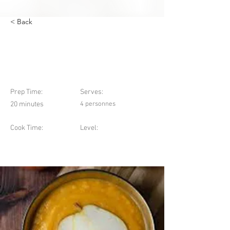
< Back
Velouté de patates
douces à la poire
Prep Time:
Serves:
20 minutes
4 personnes
Cook Time:
Level: